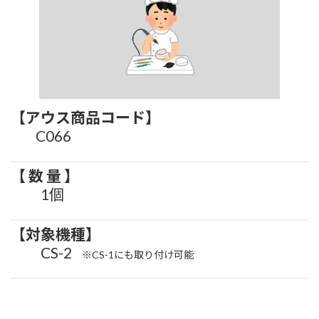
【アウス商
品コード】
C066
【 数 量 】
1個
【対象機種】
CS-2
※CS-1にも取り付け可能