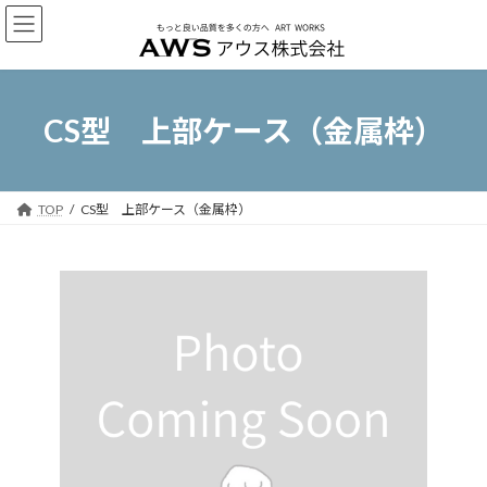
コ
ナ
ン
ビ
テ
ゲ
ン
ー
ツ
シ
へ
ョ
CS型 上部ケース（金属枠）
ス
ン
キ
に
ッ
移
プ
動
TOP
CS型 上部ケース（金属枠）