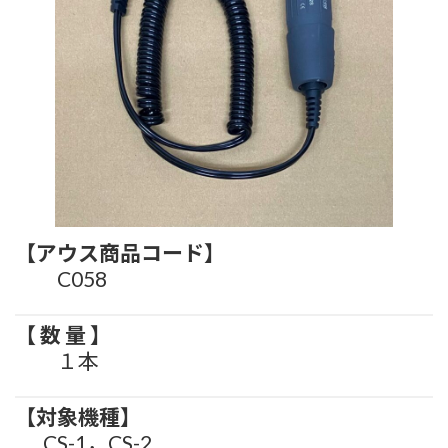
【アウス商品コード】
C058
【 数 量 】
１
本
【対象機種】
CS-1，CS-2