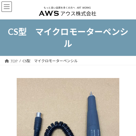
コ
ナ
ン
ビ
テ
ゲ
ン
ー
ツ
シ
CS型 マイクロモーターペンシ
へ
ョ
ス
ン
ル
キ
に
ッ
移
プ
動
TOP
CS型 マイクロモーターペンシル