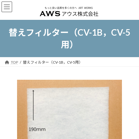
コ
ナ
ン
ビ
テ
ゲ
ン
ー
ツ
シ
替えフィルター（CV-1B，CV-5
へ
ョ
ス
ン
用）
キ
に
ッ
移
プ
動
TOP
替えフィルター（CV-1B，CV-5用）