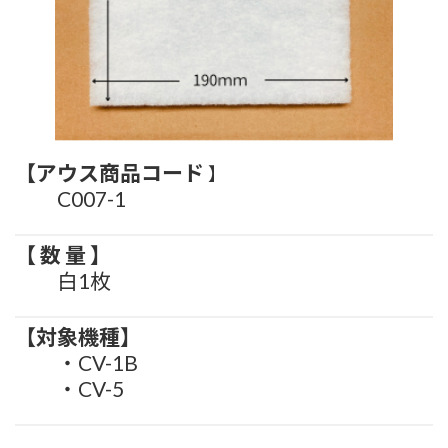
【アウス商品コード
】
C007-1
【 数 量 】
白1枚
【対象機種】
・CV-1B
・CV-5