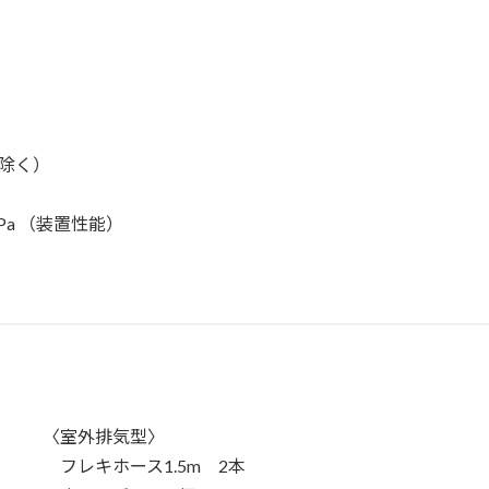
を除く）
kPa （装置性能）
〈室外排気型〉
フレキホース1.5m 2本