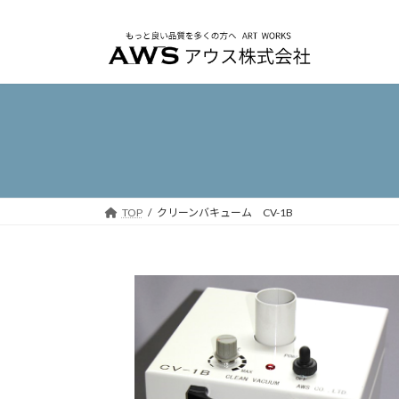
コ
ナ
ン
ビ
テ
ゲ
ン
ー
ツ
シ
へ
ョ
ス
ン
キ
に
ッ
移
プ
動
TOP
クリーンバキューム CV-1B