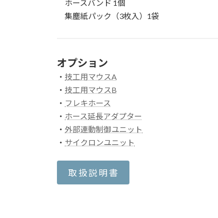
ホースバンド 1個
集塵紙パック（3枚入）1袋
オプション
・
技工用マウスA
・
技工用マウスB
・
フレキホース
・
ホース延長アダプター
・
外部連動制御ユニット
・
サイクロンユニット
取 扱 説 明 書