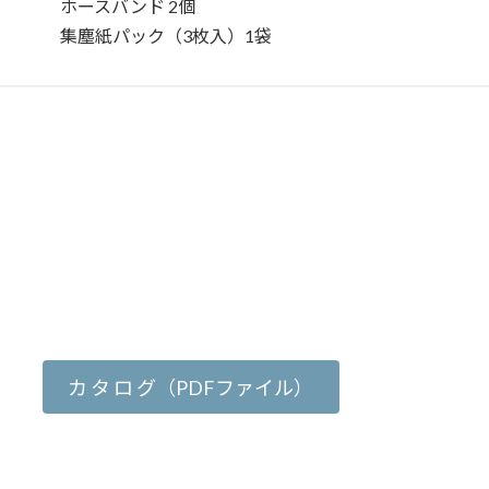
ホースバンド 2個
集塵紙パック（3枚入）1袋
カ タ ロ グ（PDFファイル）