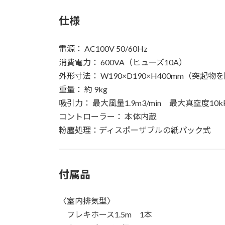
仕様
電源： AC100V 50/60Hz
消費電力： 600VA（ヒューズ10A）
外形寸法： W190×D190×H400mm（突起物
重量： 約 9kg
吸引力： 最大風量1.9m3/min 最大真空度10
コントローラー： 本体内蔵
粉塵処理：ディスポーザブルの紙パック式
付属品
〈室内排気型〉
フレキホース1.5m 1本