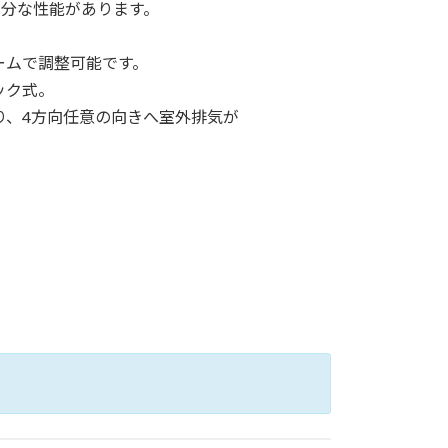
充分な性能があります。
。
ームで調整可能です。
ック式。
り、4方向任意の向きへ室外排気が