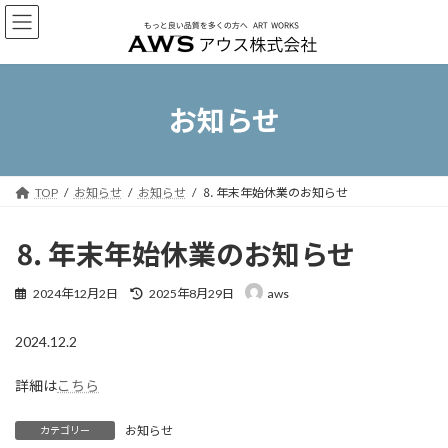
コ
ナ
ン
ビ
テ
ゲ
ン
ー
ツ
シ
へ
ョ
お知らせ
ス
ン
キ
に
ッ
移
プ
動
TOP
お知らせ
お知らせ
⒏ 年末年始休業のお知らせ
⒏ 年末年始休業のお知らせ
最
2024年12月2日
2025年8月29日
aws
終
更
2024.12.2
新
日
時
詳細は
こちら
:
お知らせ
カテゴリー