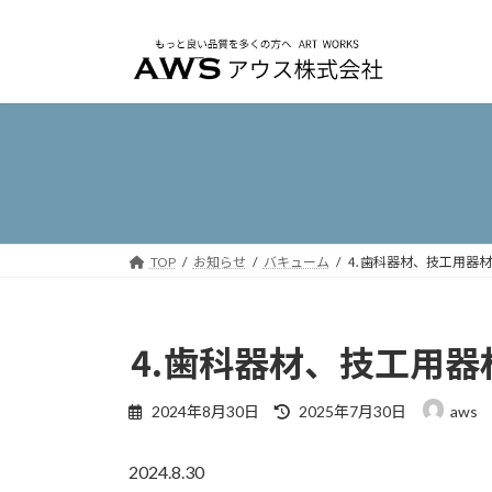
コ
ナ
ン
ビ
テ
ゲ
ン
ー
ツ
シ
へ
ョ
ス
ン
キ
に
ッ
移
プ
動
TOP
お知らせ
バキューム
⒋歯科器材、技工用器材
⒋歯科器材、技工用器
最
2024年8月30日
2025年7月30日
aws
終
更
2024.8.30
新