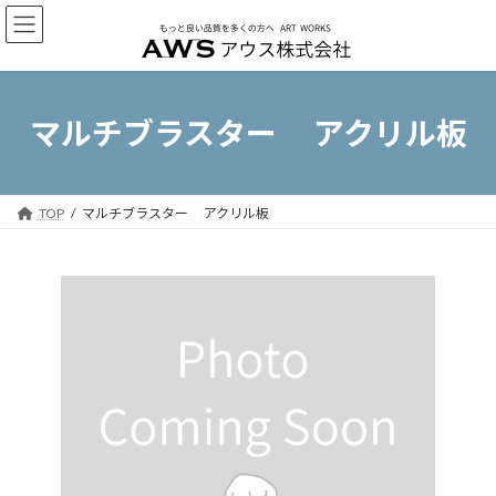
コ
ナ
ン
ビ
テ
ゲ
ン
ー
ツ
シ
へ
ョ
マルチブラスター アクリル板
ス
ン
キ
に
ッ
移
プ
動
TOP
マルチブラスター アクリル板